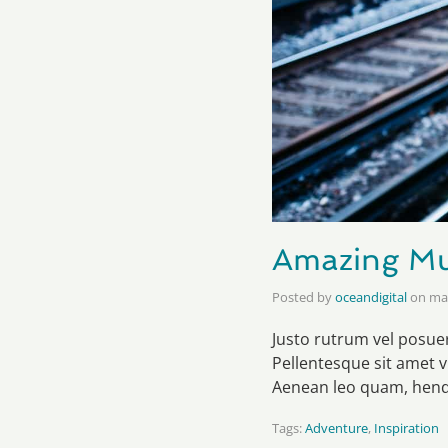
Amazing Mu
Posted by
oceandigital
on
mar
Justo rutrum vel posuere
Pellentesque sit amet v
Aenean leo quam, hendr
Tags:
Adventure
,
Inspiration