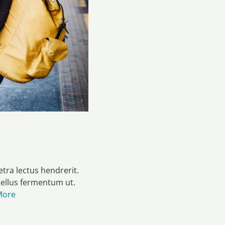
etra lectus hendrerit.
 tellus fermentum ut.
More