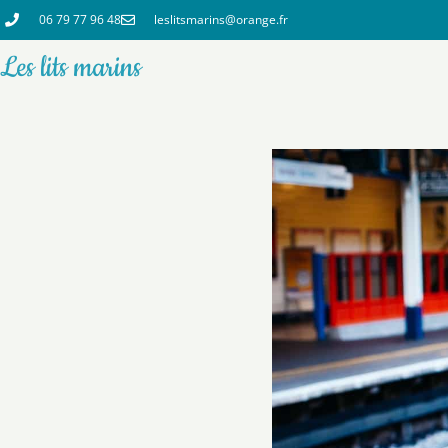
06 79 77 96 48
leslitsmarins@orange.fr
Les lits marins