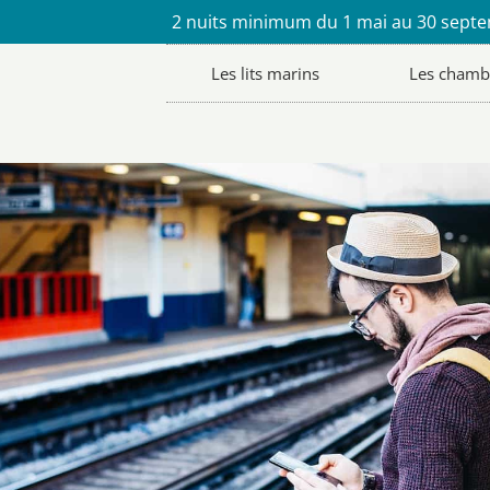
2 nuits minimum du 1 mai au 30 sept
Les lits marins
Les chamb