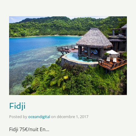
Fidji
Posted by
oceandigital
on
décembre 1, 2017
Fidji 75€/nuit En…