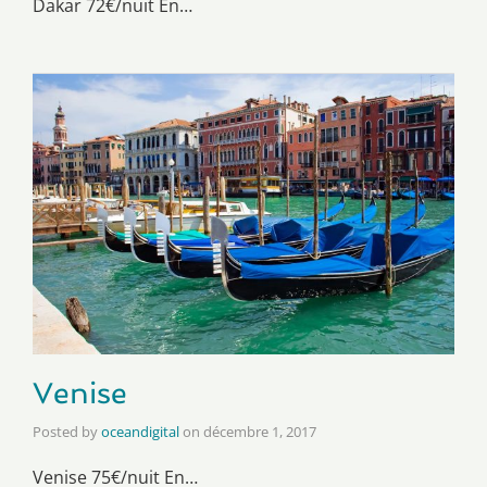
Dakar 72€/nuit En…
Venise
Posted by
oceandigital
on
décembre 1, 2017
Venise 75€/nuit En…