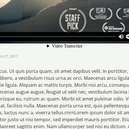
s 27, 2017
us. Ut quis porta quam, sit amet dapibus velit. In porttitor
t libero, a vestibulum risus urna ac orci. Maecenas arcu ligula, 
e ligula. Aliquam ac mattis turpis. Morbi nisi arcu, consequ
ecenas augue augue, feugiat ut velit nec, vestibulum lacinia 
elerisque eu, rutrum ac quam. Morbi sit amet pulvinar odio.
m at, facilisis nulla. Maecenas porta urna est, quis pellentesq
us, luctus nunc a, viverra tellus.rnrnLorem ipsum dolor sit 
uctor justo ut nisi tempor, sed imperdiet mauris porttitor. E
laoreet sagittis enim. Nam ullamcorper sed nisi eu dictum. 