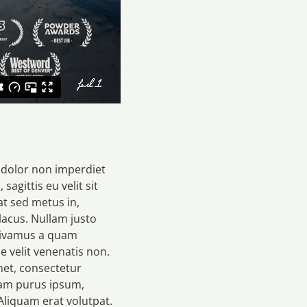
, dolor non imperdiet
sagittis eu velit sit
at sed metus in,
lacus. Nullam justo
 Vivamus a quam
ue velit venenatis non.
amet, consectetur
tiam purus ipsum,
Aliquam erat volutpat.