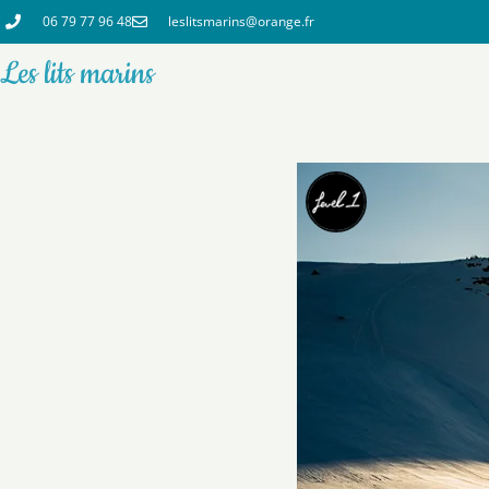
06 79 77 96 48
leslitsmarins@orange.fr
Les lits marins