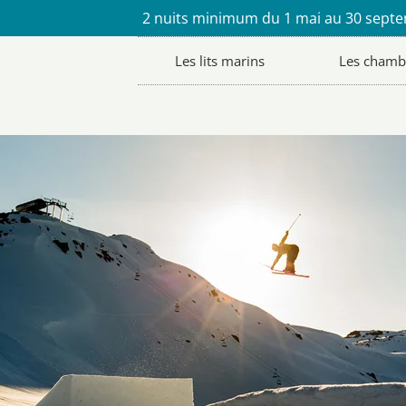
2 nuits minimum du 1 mai au 30 sept
Les lits marins
Les chamb