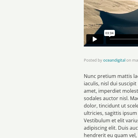
Posted by
oceandigital
on
mar
Nunc pretium mattis lac
iaculis, nisl dui suscipi
amet, imperdiet molesti
sodales auctor nisl. Ma
dolor, tincidunt ut sc
ultricies, sagittis ipsu
Vestibulum et elit vari
adipiscing elit. Duis a
hendrerit eu quam vel, 